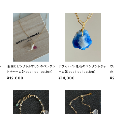
レ
珊瑚とピンクトルマリンのペンダン
アフガナイト原石のペンダントチャ
ウ
トチャーム【Kauaʻi collection】
ーム【Kauaʻi collection】
のブ
n】
¥12,800
¥14,300
¥