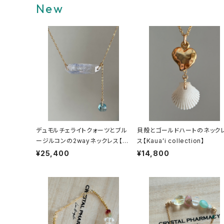
New
デュモルチェライトクォーツとブル
貝殻とゴールドハートのネック
ージルコンの2wayネックレス【Ka
ス【Kauaʻi collection】
uaʻi collection】
¥25,400
¥14,800