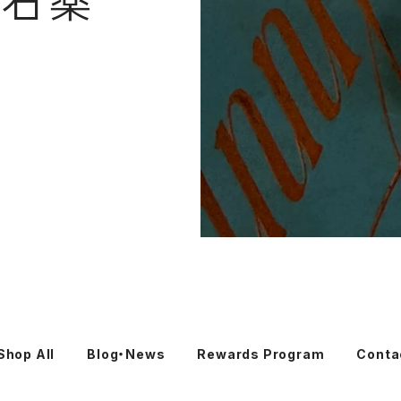
Shop All
Blog・News
Rewards Program
Conta