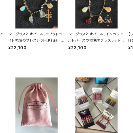
 c
シーグラスとオパール、ラブラドラ
シーグラスとオパール、インペリア
【
イトの緑のブレスレット【Kauaʻi c
ルトパーズの橙色のブレスレット
l
ollection】
【Kauaʻi collection】
¥23,100
¥23,100
¥