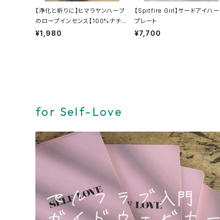
【浄化と祈りに】ヒマラヤンハーブ
【Spitfire Girl】サードアイハ
のロープインセンス【100%ナチュ
プレート
ラル】
¥1,980
¥7,700
for Self-Love