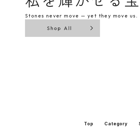
Stones never move — yet they move us.
Shop All
Top
Category