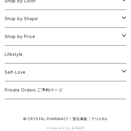
Necklaces
Water 水(癒し,潤い,鎮静)
おみくじ
Shop by Color
Rings
Fire 火(情熱,勇気,希望)
アイオライト
Clear / White
Shop by Shape
Earrings
Air 風(思考,表現,循環)
アクアマリン
Gold
Rough 原石
Shop by Price
Keychain Charms & Accessories
Eart 土(グラウンディング,安定,現実)
アゲート
Silver
Tumbled タンブル
Under ¥3000
Lifestyle
Imported Collection
5 Element Set
アズライト
Red / Orange
Loose ルース
¥3001〜¥5000
Self-Love
アパタイト
Pink / Purple
Palm 握り石
¥5001〜¥10000
SELF LOVE CARD/SEX TALK CARD
Private Orders ご予約ページ
アベンチュリン
Yellow / Beige / Brown
Clusters & Points クラスター・ポイント
¥10001〜¥30000
講座
© CRYSTAL PHARMACY｜宝石薬局｜クリスタル
アポフィライト
Blue / Green
Towers タワー
Over ¥30000
Powered by