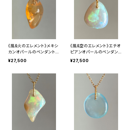
《風&火のエレメント》メキシ
《風&空のエレメント》エチオ
カンオパールのペンダントチ
ピアンオパールのペンダント
ャーム【天に続く虹の橋】
チャーム【天に続く虹の橋】
¥27,500
¥27,500