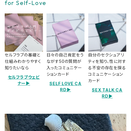
for Self-Love
セルフラブの基礎と
日々の自己肯定をう
自分のセクシュアリ
仕組みわかりやすく
ながす50の質問が
ティを知り、性に対す
知りたいなら
入ったコミュニケー
る不安の存在を探る
ションカード
コミュニケーション
セルフラブウェビ
カード
ナー▶️
SELF LOVE CA
RD▶️
SEX TALK CA
RD▶️