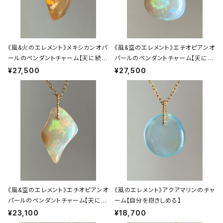
《風&火のエレメント》メキシカンオパ
《風&空のエレメント》エチオピアンオ
ールのペンダントチャーム【天に続く
パールのペンダントチャーム【天に続
虹の橋】
く虹の橋】
¥27,500
¥27,500
《風&空のエレメント》エチオピアンオ
《風のエレメント》アクアマリンのチャ
パールのペンダントチャーム【天に続
ーム【自分を抱きしめる】
く虹の橋】
¥23,100
¥18,700