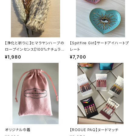
【浄化と祈りに】ヒマラヤンハーブの
【Spitfire Girl】サードアイハートプ
ロープインセンス【100%ナチュラ
レート
ル】
¥1,980
¥7,700
オリジナル巾着
【ROGUE PAQ】ヌードマッチ