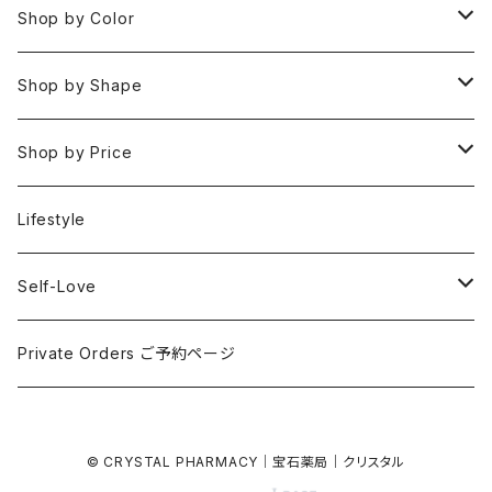
Necklaces
Water 水(癒し,潤い,鎮静)
おみくじ
Shop by Color
Rings
Fire 火(情熱,勇気,希望)
アイオライト
Clear / White
Shop by Shape
Earrings
Air 風(思考,表現,循環)
アクアマリン
Gold
Rough 原石
Shop by Price
Keychain Charms & Accessories
Eart 土(グラウンディング,安定,現実)
アゲート
Silver
Tumbled タンブル
Under ¥3000
Lifestyle
Imported Collection
5 Element Set
アズライト
Red / Orange
Loose ルース
¥3001〜¥5000
Self-Love
アパタイト
Pink / Purple
Palm 握り石
¥5001〜¥10000
SELF LOVE CARD/SEX TALK CARD
Private Orders ご予約ページ
アベンチュリン
Yellow / Beige / Brown
Clusters & Points クラスター・ポイント
¥10001〜¥30000
講座
© CRYSTAL PHARMACY｜宝石薬局｜クリスタル
アポフィライト
Blue / Green
Towers タワー
Over ¥30000