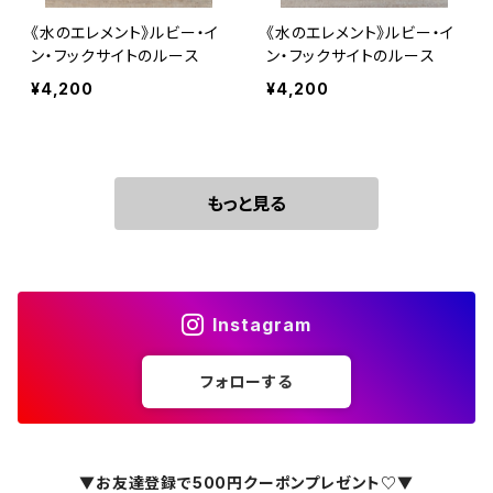
《水のエレメント》ルビー・イ
《水のエレメント》ルビー・イ
ン・フックサイトのルース
ン・フックサイトのルース
¥4,200
¥4,200
もっと見る
Instagram
フォローする
▼お友達登録で500円クーポンプレゼント♡▼