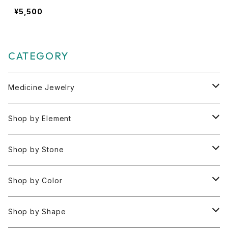
¥5,500
CATEGORY
Medicine Jewelry
Pendant Charms
Shop by Element
Bracelets
Space 空(気づき,余白,真実）
Shop by Stone
Necklaces
Water 水(癒し,潤い,鎮静)
おみくじ
Shop by Color
Rings
Fire 火(情熱,勇気,希望)
アイオライト
Clear / White
Shop by Shape