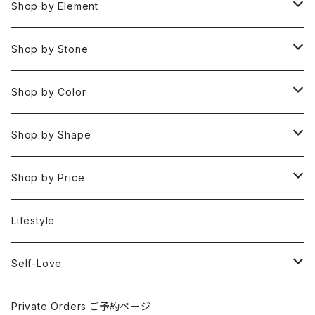
Pendant Charms
Shop by Element
Bracelets
Space 空(気づき,余白,真実）
Shop by Stone
Necklaces
Water 水(癒し,潤い,鎮静)
おみくじ
Shop by Color
Rings
Fire 火(情熱,勇気,希望)
アイオライト
Clear / White
Shop by Shape
Earrings
Air 風(思考,表現,循環)
アクアマリン
Gold
Rough 原石
Shop by Price
Keychain Charms & Accessories
Eart 土(グラウンディング,安定,現実)
アゲート
Silver
Tumbled タンブル
Under ¥3000
Lifestyle
Imported Collection
5 Element Set
アズライト
Red / Orange
Loose ルース
¥3001〜¥5000
Self-Love
アパタイト
Pink / Purple
Palm 握り石
¥5001〜¥10000
SELF LOVE CARD/SEX TALK CARD
Private Orders ご予約ページ