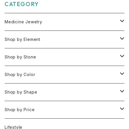
CATEGORY
Medicine Jewelry
Pendant Charms
Shop by Element
Bracelets
Space 空(気づき,余白,真実）
Shop by Stone
Necklaces
Water 水(癒し,潤い,鎮静)
おみくじ
Shop by Color
Rings
Fire 火(情熱,勇気,希望)
アイオライト
Clear / White
Shop by Shape
Earrings
Air 風(思考,表現,循環)
アクアマリン
Gold
Rough 原石
Shop by Price
Keychain Charms & Accessories
Eart 土(グラウンディング,安定,現実)
アゲート
Silver
Tumbled タンブル
Under ¥3000
Lifestyle