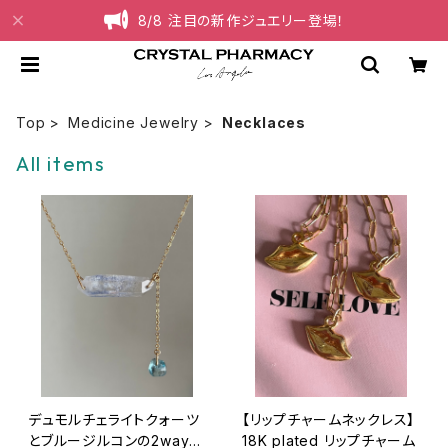
8/8 注目の新作ジュエリー登場！
Top
Medicine Jewelry
Necklaces
All items
デュモルチェライトクォーツ
【リップチャームネックレス】
とブルージルコンの2wayネ
18K plated リップチャーム