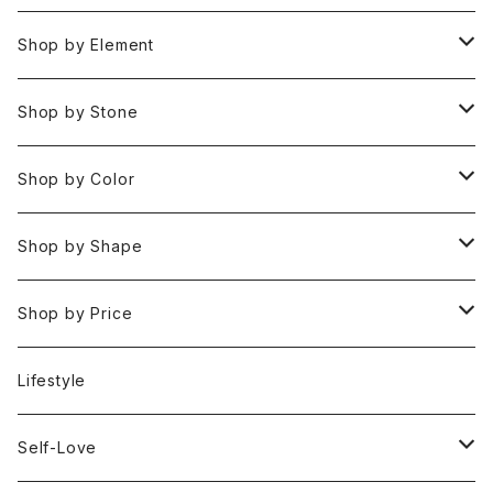
Pendant Charms
Shop by Element
Bracelets
Space 空(気づき,余白,真実）
Shop by Stone
Necklaces
Water 水(癒し,潤い,鎮静)
おみくじ
Shop by Color
Rings
Fire 火(情熱,勇気,希望)
アイオライト
Clear / White
Shop by Shape
Earrings
Air 風(思考,表現,循環)
アクアマリン
Gold
Rough 原石
Shop by Price
Keychain Charms & Accessories
Eart 土(グラウンディング,安定,現実)
アゲート
Silver
Tumbled タンブル
Under ¥3000
Lifestyle
Imported Collection
5 Element Set
アズライト
Red / Orange
Loose ルース
¥3001〜¥5000
Self-Love