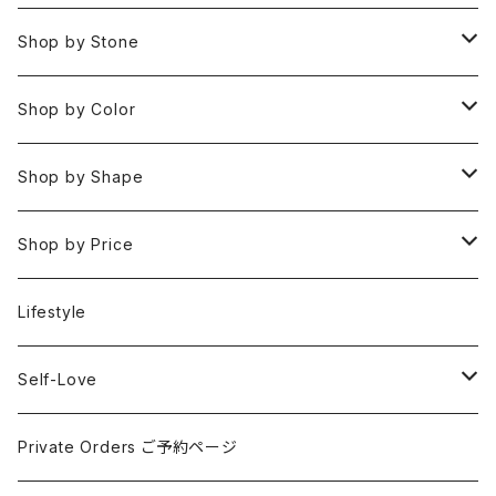
Bracelets
Space 空(気づき,余白,真実）
Shop by Stone
Necklaces
Water 水(癒し,潤い,鎮静)
おみくじ
Shop by Color
Rings
Fire 火(情熱,勇気,希望)
アイオライト
Clear / White
Shop by Shape
Earrings
Air 風(思考,表現,循環)
アクアマリン
Gold
Rough 原石
Shop by Price
Keychain Charms & Accessories
Eart 土(グラウンディング,安定,現実)
アゲート
Silver
Tumbled タンブル
Under ¥3000
Lifestyle
Imported Collection
5 Element Set
アズライト
Red / Orange
Loose ルース
¥3001〜¥5000
Self-Love
アパタイト
Pink / Purple
Palm 握り石
¥5001〜¥10000
SELF LOVE CARD/SEX TALK CARD
Private Orders ご予約ページ