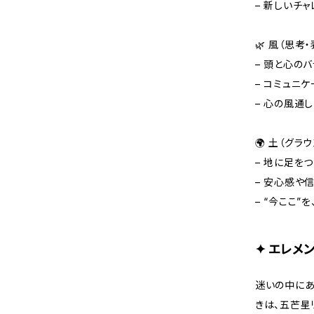
– 新しいチ
🌿 風（思考
– 頭と心の
– コミュニ
– 心の風通
🌍 土（グラ
– 地に足を
– 安心感や
– “今ここ”
✦ エレメ
迷いの中にあ
きは、五芒星