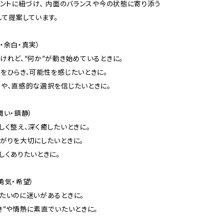
レメントに紐づけ、 内面のバランスや今の状態に寄り添う
して提案しています。
き・余白・真実）
いけれど、“何か”が動き始めているときに。
覚をひらき、可能性を感じたいときに。
想や、直感的な選択を信じたいときに。
・潤い・鎮静）
さしく整え、深く癒したいときに。
ながりを大切にしたいときに。
さしくありたいときに。
・勇気・希望）
したいのに迷いがあるときに。
好き”や情熱に素直でいたいときに。