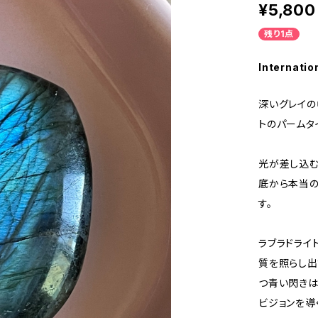
¥5,800
残り1点
Internatio
深いグレイの
トのパームタ
光が差し込む
底から本当
す。
ラブラドライ
質を照らし出
つ青い閃きは
ビジョンを導