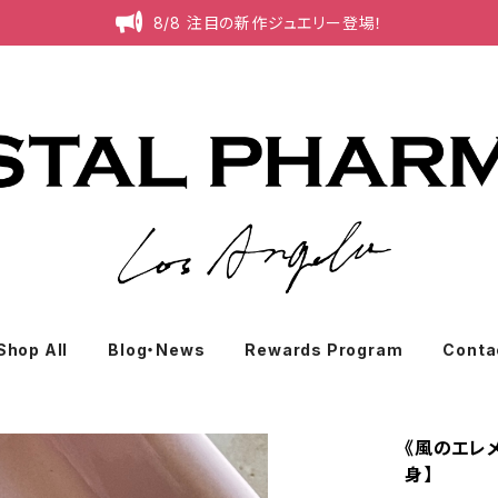
8/8 注目の新作ジュエリー登場！
Shop All
Blog・News
Rewards Program
Conta
《風のエレ
身】