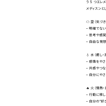
う 5 つエ
メディスンと
☁️ 空（気づ
– 明確でな
– 思考や感
– 自由な発
💧 水（癒し
– 感情をや
– 共感やつ
– 自分にや
🔥 火（情熱
– 行動に移
– 自分の“