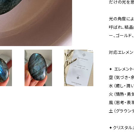
だけの光を思
光の角度によ
呼ばれ、結晶
ー、ゴールド
対応エレメン
✦ エレメン
空（気づき・
水（癒し・潤い
火（情熱・勇
風（思考・表
土（グラウン
✦クリスタル