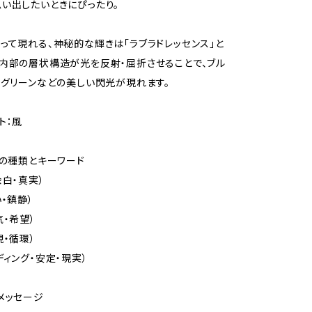
い出したいときにぴったり。
って現れる、神秘的な輝きは「ラブラドレッセンス」と
内部の層状構造が光を反射・屈折させることで、ブル
、グリーンなどの美しい閃光が現れます。
ト：風
トの種類とキーワード
余白・真実）
・鎮静）
気・希望）
現・循環）
ディング・安定・現実）
メッセージ