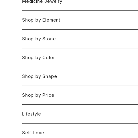
Medicine Jewelry
Pendant Charms
Shop by Element
Bracelets
Space 空(気づき,余白,真実）
Shop by Stone
Necklaces
Water 水(癒し,潤い,鎮静)
おみくじ
Shop by Color
Rings
Fire 火(情熱,勇気,希望)
アイオライト
Clear / White
Shop by Shape
Earrings
Air 風(思考,表現,循環)
アクアマリン
Gold
Rough 原石
Shop by Price
Keychain Charms & Accessories
Eart 土(グラウンディング,安定,現実)
アゲート
Silver
Tumbled タンブル
Under ¥3000
Lifestyle
Imported Collection
5 Element Set
アズライト
Red / Orange
Loose ルース
¥3001〜¥5000
Self-Love