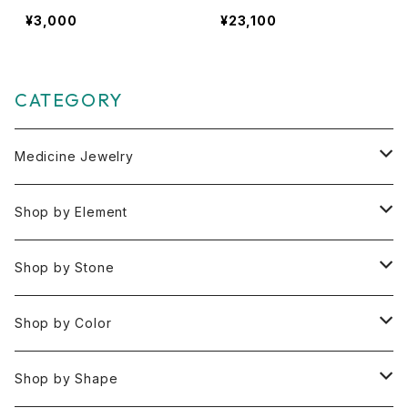
近づく】
¥3,000
¥23,100
CATEGORY
Medicine Jewelry
Pendant Charms
Shop by Element
Bracelets
Space 空(気づき,余白,真実）
Shop by Stone
Necklaces
Water 水(癒し,潤い,鎮静)
おみくじ
Shop by Color
Rings
Fire 火(情熱,勇気,希望)
アイオライト
Clear / White
Shop by Shape