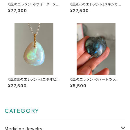
《風のエレメント》ウォーターメロ
《風&火のエレメント》メキシカン
ントルマリンダブルチャーム
オパールのペンダントチャーム
¥77,000
¥27,500
【天に続く虹の橋】
《風&空のエレメント》エチオピア
《風のエレメント》ハートのラブラ
ンオパールのペンダントチャーム
ドライト【驚きの大変身】
¥27,500
¥5,500
【天に続く虹の橋】
CATEGORY
Medicine Jewelry