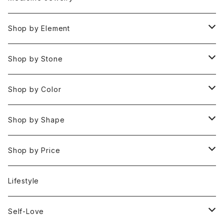
Pendant Charms
Shop by Element
Bracelets
Space 空(気づき,余白,真実）
Shop by Stone
Necklaces
Water 水(癒し,潤い,鎮静)
おみくじ
Shop by Color
Rings
Fire 火(情熱,勇気,希望)
アイオライト
Clear / White
Shop by Shape
Earrings
Air 風(思考,表現,循環)
アクアマリン
Gold
Rough 原石
Shop by Price
Keychain Charms & Accessories
Eart 土(グラウンディング,安定,現実)
アゲート
Silver
Tumbled タンブル
Under ¥3000
Lifestyle
Imported Collection
5 Element Set
アズライト
Red / Orange
Loose ルース
¥3001〜¥5000
Self-Love