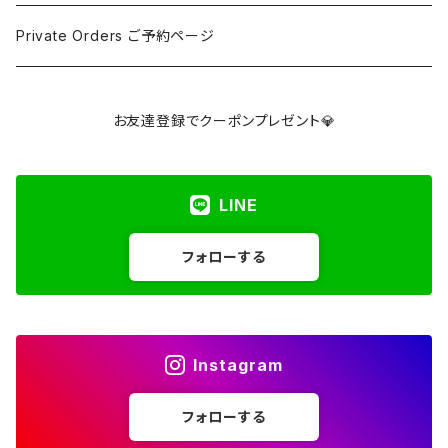
アパタイト
Pink / Purple
Palm 握り石
¥5001〜¥10000
SELF LOVE CARD/SEX TALK CARD
Private Orders ご予約ページ
アベンチュリン
Yellow / Beige / Brown
Clusters & Points クラスター・ポイント
¥10001〜¥30000
講座
お友達登録でクーポンプレゼント💎
アポフィライト
Blue / Green
Towers タワー
Over ¥30000
LINE
アマゾナイト
Gray / Black
Hearts ハート
フォローする
アメジスト
Spheres スフィア
アメグリーン
Freeforms フリーフォーム
Instagram
アメトリン
Others その他
フォローする