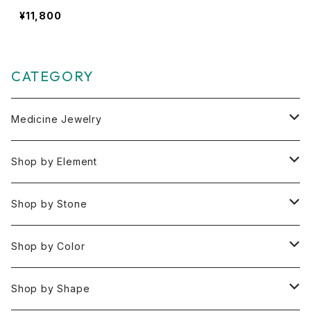
クと５つのクリスタル
¥11,800
CATEGORY
Medicine Jewelry
Pendant Charms
Shop by Element
Bracelets
Space 空(気づき,余白,真実）
Shop by Stone
Necklaces
Water 水(癒し,潤い,鎮静)
おみくじ
Shop by Color
Rings
Fire 火(情熱,勇気,希望)
アイオライト
Clear / White
Shop by Shape