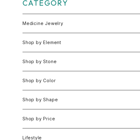
CATEGORY
Medicine Jewelry
Pendant Charms
Shop by Element
Bracelets
Space 空(気づき,余白,真実）
Shop by Stone
Necklaces
Water 水(癒し,潤い,鎮静)
おみくじ
Shop by Color
Rings
Fire 火(情熱,勇気,希望)
アイオライト
Clear / White
Shop by Shape
Earrings
Air 風(思考,表現,循環)
アクアマリン
Gold
Rough 原石
Shop by Price
Keychain Charms & Accessories
Eart 土(グラウンディング,安定,現実)
アゲート
Silver
Tumbled タンブル
Under ¥3000
Lifestyle