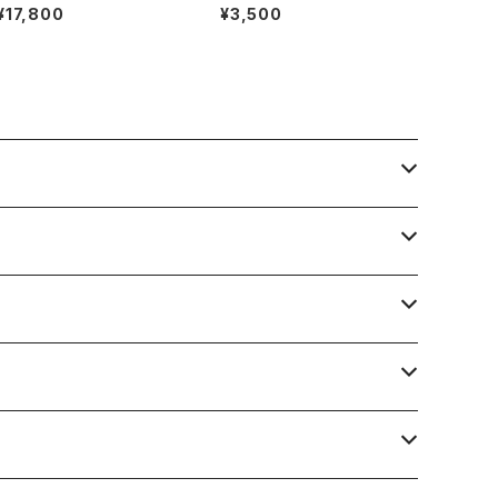
のペンダントチャーム
ールのタンブル【天につづく、
¥17,800
¥3,500
虹の橋】