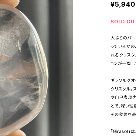
¥5,940
SOLD OU
大ぶりのパー
っているかの
れるクリスタ
ョンが一周し
ギラソルクオ
クリスタル。
や自己表現
とで、深い理
その効果を最
「Giraso