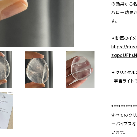
の効果から名
ハロー効果が
す。
✦動画のイメ
https://dr
zgpdUFhsN
✦クリスタル
「宇宙ライト
**********
すべてのクリ
ーバイブスな
います。