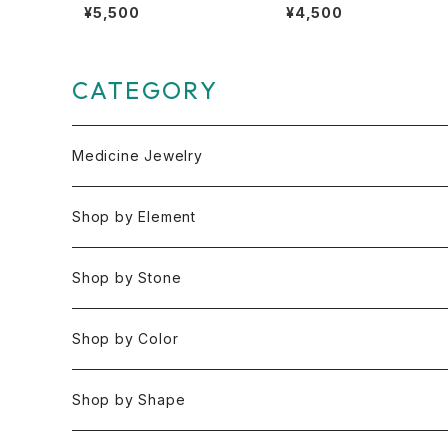
サイトのタンブル【無制限の愛
ゲート【可能性の花束を抱え
¥5,500
¥4,500
を解き放つ】
てダンス】
CATEGORY
Medicine Jewelry
Pendant Charms
Shop by Element
Bracelets
Space 空(気づき,余白,真実）
Shop by Stone
Necklaces
Water 水(癒し,潤い,鎮静)
おみくじ
Shop by Color
Rings
Fire 火(情熱,勇気,希望)
アイオライト
Clear / White
Shop by Shape