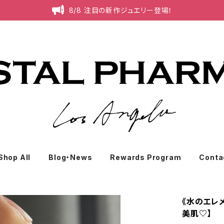
8/8 注目の新作ジュエリー登場！
Shop All
Blog・News
Rewards Program
Conta
《水のエレ
美肌♡】