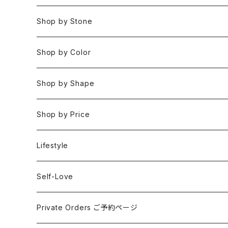
Bracelets
Space 空(気づき,余白,真実）
Shop by Stone
Necklaces
Water 水(癒し,潤い,鎮静)
おみくじ
Shop by Color
Rings
Fire 火(情熱,勇気,希望)
アイオライト
Clear / White
Shop by Shape
Earrings
Air 風(思考,表現,循環)
アクアマリン
Gold
Rough 原石
Shop by Price
Keychain Charms & Accessories
Eart 土(グラウンディング,安定,現実)
アゲート
Silver
Tumbled タンブル
Under ¥3000
Lifestyle
Imported Collection
5 Element Set
アズライト
Red / Orange
Loose ルース
¥3001〜¥5000
Self-Love
アパタイト
Pink / Purple
Palm 握り石
¥5001〜¥10000
SELF LOVE CARD/SEX TALK CARD
Private Orders ご予約ページ