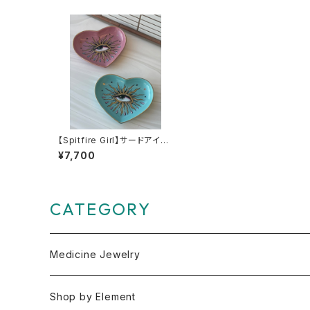
【Spitfire Girl】サードアイハ
ートプレート
¥7,700
CATEGORY
Medicine Jewelry
Pendant Charms
Shop by Element