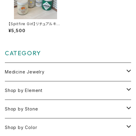
【Spitfire Girl】リチュアルキャ
ンドル
¥5,500
CATEGORY
Medicine Jewelry
Pendant Charms
Shop by Element
Bracelets
Space 空(気づき,余白,真実）
Shop by Stone
Necklaces
Water 水(癒し,潤い,鎮静)
おみくじ
Shop by Color