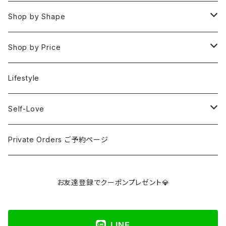
Rings
Fire 火(情熱,勇気,希望)
アイオライト
Clear / White
Shop by Shape
Earrings
Air 風(思考,表現,循環)
アクアマリン
Gold
Rough 原石
Shop by Price
Keychain Charms & Accessories
Eart 土(グラウンディング,安定,現実)
アゲート
Silver
Tumbled タンブル
Under ¥3000
Lifestyle
Imported Collection
5 Element Set
アズライト
Red / Orange
Loose ルース
¥3001〜¥5000
Self-Love
アパタイト
Pink / Purple
Palm 握り石
¥5001〜¥10000
SELF LOVE CARD/SEX TALK CARD
Private Orders ご予約ページ
アベンチュリン
Yellow / Beige / Brown
Clusters & Points クラスター・ポイント
¥10001〜¥30000
講座
お友達登録でクーポンプレゼント💎
アポフィライト
Blue / Green
Towers タワー
Over ¥30000
LINE