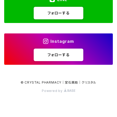
アマゾナイト
Gray / Black
Hearts ハート
フォローする
アメジスト
Spheres スフィア
アメグリーン
Freeforms フリーフォーム
Instagram
アメトリン
Others その他
フォローする
アラゴナイト
アンバー
© CRYSTAL PHARMACY｜宝石薬局｜クリスタル
Powered by
インペリアルトパーズ
エメラルド