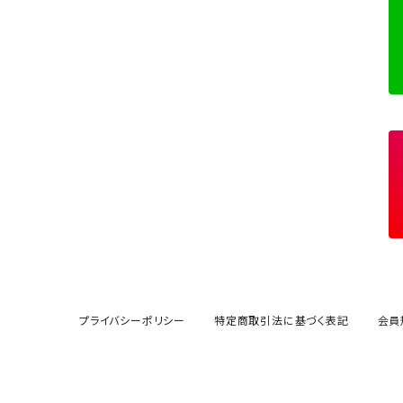
アマゾナイト
Gray / Black
Hearts ハート
アメジスト
Spheres スフィア
アメグリーン
Freeforms フリーフォーム
アメトリン
Others その他
アラゴナイト
アンバー
プライバシーポリシー
特定商取引法に基づく表記
会員
インペリアルトパーズ