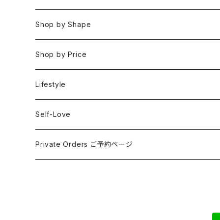
Rings
Fire 火(情熱,勇気,希望)
アイオライト
Clear / White
Shop by Shape
Earrings
Air 風(思考,表現,循環)
アクアマリン
Gold
Rough 原石
Shop by Price
Keychain Charms & Accessories
Eart 土(グラウンディング,安定,現実)
アゲート
Silver
Tumbled タンブル
Under ¥3000
Lifestyle
Imported Collection
5 Element Set
アズライト
Red / Orange
Loose ルース
¥3001〜¥5000
Self-Love
アパタイト
Pink / Purple
Palm 握り石
¥5001〜¥10000
SELF LOVE CARD/SEX TALK CARD
Private Orders ご予約ページ
アベンチュリン
Yellow / Beige / Brown
Clusters & Points クラスター・ポイント
¥10001〜¥30000
講座
アポフィライト
Blue / Green
Towers タワー
Over ¥30000