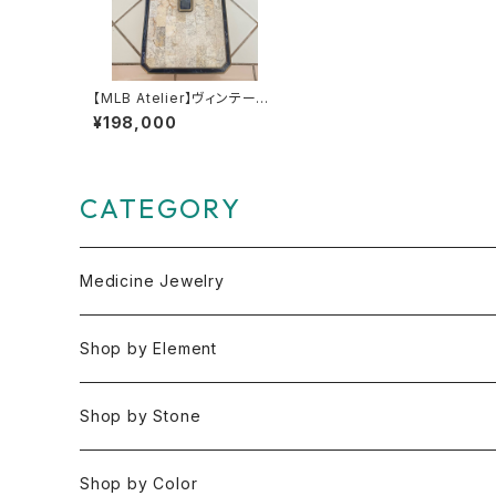
【MLB Atelier】ヴィンテージ
ボックス（ラピスラズリ）
¥198,000
CATEGORY
Medicine Jewelry
Pendant Charms
Shop by Element
Bracelets
Space 空(気づき,余白,真実）
Shop by Stone
Necklaces
Water 水(癒し,潤い,鎮静)
おみくじ
Shop by Color