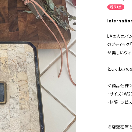
残り1点
Internatio
LAの人気イ
のブティック「
が美しいヴィ
とっておきの
＜商品仕様
・サイズ：W23
・材質：ラピ
※店頭在庫