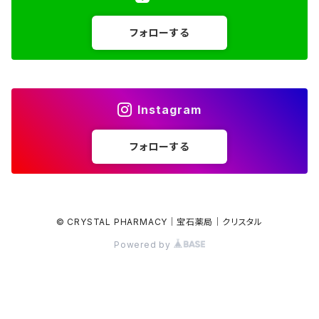
アマゾナイト
Gray / Black
Hearts ハート
フォローする
アメジスト
Spheres スフィア
アメグリーン
Freeforms フリーフォーム
Instagram
アメトリン
Others その他
フォローする
アラゴナイト
アンバー
© CRYSTAL PHARMACY｜宝石薬局｜クリスタル
Powered by
インペリアルトパーズ
エメラルド