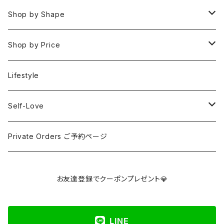
Rings
Fire 火(情熱,勇気,希望)
アイオライト
Clear / White
Shop by Shape
Earrings
Air 風(思考,表現,循環)
アクアマリン
Gold
Rough 原石
Shop by Price
Keychain Charms & Accessories
Eart 土(グラウンディング,安定,現実)
アゲート
Silver
Tumbled タンブル
Under ¥3000
Lifestyle
Imported Collection
5 Element Set
アズライト
Red / Orange
Loose ルース
¥3001〜¥5000
Self-Love
アパタイト
Pink / Purple
Palm 握り石
¥5001〜¥10000
SELF LOVE CARD/SEX TALK CARD
Private Orders ご予約ページ
アベンチュリン
Yellow / Beige / Brown
Clusters & Points クラスター・ポイント
¥10001〜¥30000
講座
お友達登録でクーポンプレゼント💎
アポフィライト
Blue / Green
Towers タワー
Over ¥30000
LINE