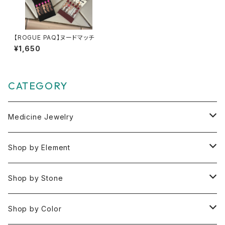
【ROGUE PAQ】ヌードマッチ
¥1,650
CATEGORY
Medicine Jewelry
Pendant Charms
Shop by Element
Bracelets
Space 空(気づき,余白,真実）
Shop by Stone
Necklaces
Water 水(癒し,潤い,鎮静)
おみくじ
Shop by Color