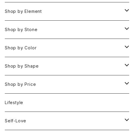
Pendant Charms
Shop by Element
Bracelets
Space 空(気づき,余白,真実）
Shop by Stone
Necklaces
Water 水(癒し,潤い,鎮静)
おみくじ
Shop by Color
Rings
Fire 火(情熱,勇気,希望)
アイオライト
Clear / White
Shop by Shape
Earrings
Air 風(思考,表現,循環)
アクアマリン
Gold
Rough 原石
Shop by Price
Keychain Charms & Accessories
Eart 土(グラウンディング,安定,現実)
アゲート
Silver
Tumbled タンブル
Under ¥3000
Lifestyle
Imported Collection
5 Element Set
アズライト
Red / Orange
Loose ルース
¥3001〜¥5000
Self-Love