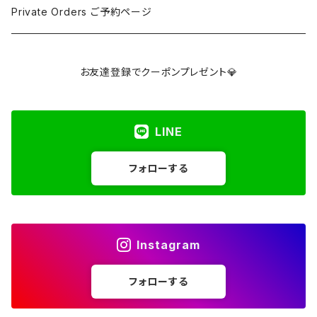
アパタイト
Pink / Purple
Palm 握り石
¥5001〜¥10000
SELF LOVE CARD/SEX TALK CARD
Private Orders ご予約ページ
アベンチュリン
Yellow / Beige / Brown
Clusters & Points クラスター・ポイント
¥10001〜¥30000
講座
お友達登録でクーポンプレゼント💎
アポフィライト
Blue / Green
Towers タワー
Over ¥30000
LINE
アマゾナイト
Gray / Black
Hearts ハート
フォローする
アメジスト
Spheres スフィア
アメグリーン
Freeforms フリーフォーム
Instagram
アメトリン
Others その他
フォローする
アラゴナイト