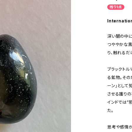
残り1点
Internatio
深い闇の中に
つややかな黒
り、触れるだ
ブラックトル
る鉱物。その
ーン」として
させる護りの
インドでは“
た。
思考や感情が