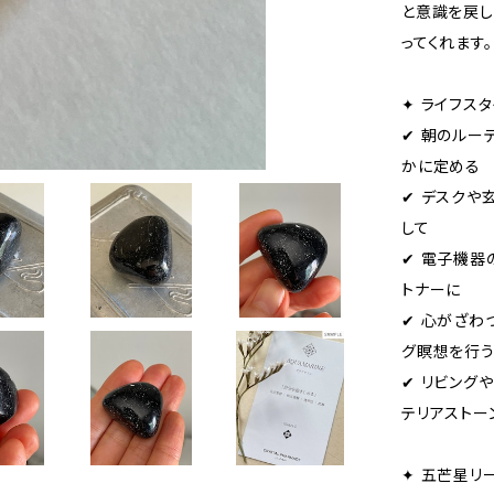
と意識を戻し
ってくれます。
✦ ライフス
✔ 朝のルー
かに定める
✔ デスクや
して
✔ 電子機器
トナーに
✔ 心がざわ
グ瞑想を行
✔ リビング
テリアストー
✦ 五芒星リ