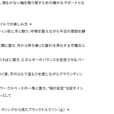
、揺るがない軸を取り戻すための確かなサポートとな
タイルでの楽しみ方 ✦
ティン前に手に取り、呼吸を整えながら今日の意図を静
玄関に置き、外から持ち帰った疲れを浄化する守護石と
のそばに置き、エネルギーのバランスを安定させるパー
つく夜、手のひらで温もりを感じながらグラウンディン
う
やワークスペースの一角に置き、“場の安定”を促すイン
ンとして
ーディングから見たブラックトルマリン（土） ✦