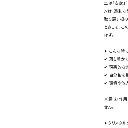
土は「安定」
ンは、過剰な
取り戻す根の
ときこそ、こ
はず。
✦ こんな時
✔ 落ち着か
✔ 現実的な
✔ 自分軸を
✔ 環境や他
※意味・作用
せん。
✦クリスタル