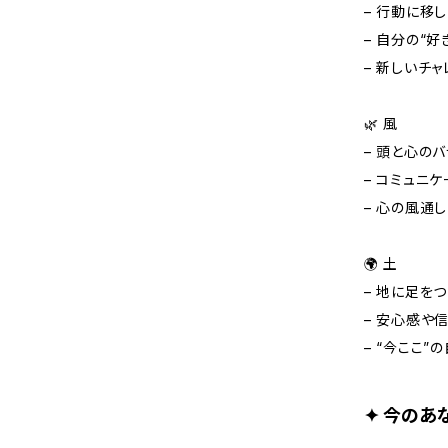
– 行動に移
– 自分の“
– 新しいチ
🌿 風
– 頭と心の
– コミュニ
– 心の風通
🌍 土
– 地に足を
– 安心感や
– “今ここ”
✦ 今のあ