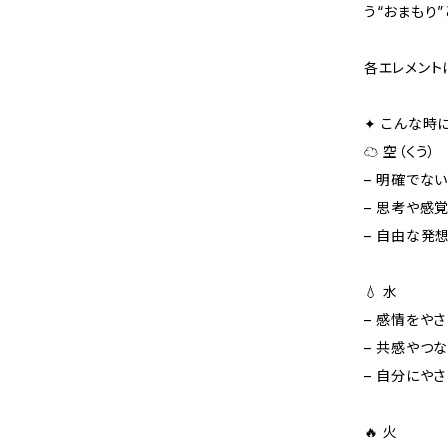
う“おまもり
各エレメント
✦ こんな時
☁️ 空（くう）
– 明確でな
– 思考や感
– 自由な発
💧 水
– 感情をや
– 共感やつ
– 自分にや
🔥 火