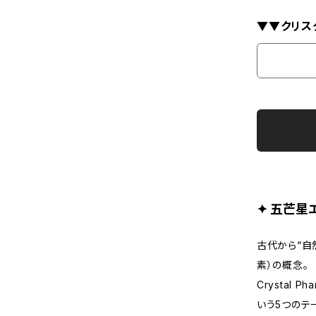
▼▼クリス
✦ 五芒星
古代から“自
素）の概念。
Crystal 
いう5つのテ