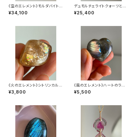
《空のエレメント》モルダバイトの
デュモルチェライトクォーツとブ
チャーム
ルージルコンの2wayネックレス
¥34,100
¥25,400
【Kauaʻi collection】
《火のエレメント》シトリンカルサ
《風のエレメント》ハートのラブラ
イトのタンブル【ココロがホッと、
ドライト【驚きの大変身】
¥3,800
¥5,500
頭はスッキリ】