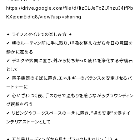
https://drive.google.com/file/d/1tzCLJeTxZU1hzu34ffPb
KXjpemEidlq8/view?usp=sharing
✦ ライフスタイルでの楽しみ方 ✦
✔ 朝のルーティン前に手に取り、呼吸を整えながら今日の意図を
静かに定める
✔ デスクや玄関に置き、外から持ち帰った疲れを浄化する守護石
として
✔ 電子機器のそばに置き、エネルギーのバランスを安定させるパ
ートナーに
✔ 心がざわつく夜、手のひらで温もりを感じながらグラウンディン
グ瞑想を行う
✔ リビングやワークスペースの一角に置き、“場の安定”を促すイ
ンテリアストーンとして
✦ 五芒星リーディングから見たブラックトルマリン（土） ✦