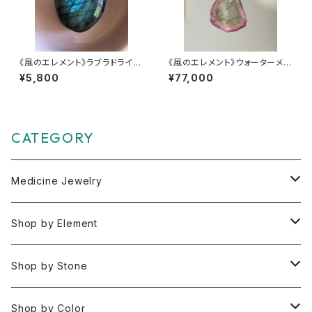
《風のエレメント》ラブラドライ
《風のエレメント》ウォーターメロ
ト・パーム型【驚きの大変身】
ントルマリンダブルチャーム
¥5,800
¥77,000
CATEGORY
Medicine Jewelry
Pendant Charms
Shop by Element
Bracelets
Space 空(気づき,余白,真実）
Shop by Stone
Necklaces
Water 水(癒し,潤い,鎮静)
おみくじ
Shop by Color