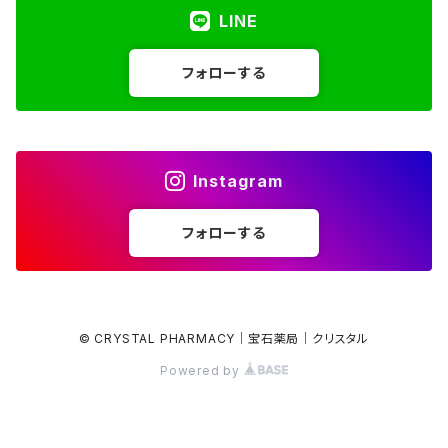
LINE
アマゾナイト
Gray / Black
Hearts ハート
フォローする
アメジスト
Spheres スフィア
アメグリーン
Freeforms フリーフォーム
Instagram
アメトリン
Others その他
フォローする
アラゴナイト
アンバー
© CRYSTAL PHARMACY｜宝石薬局｜クリスタル
Powered by
インペリアルトパーズ