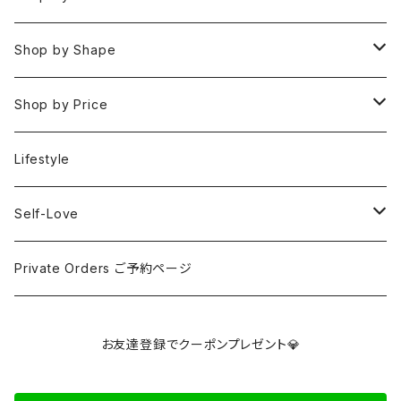
Rings
Fire 火(情熱,勇気,希望)
アイオライト
Clear / White
Shop by Shape
Earrings
Air 風(思考,表現,循環)
アクアマリン
Gold
Rough 原石
Shop by Price
Keychain Charms & Accessories
Eart 土(グラウンディング,安定,現実)
アゲート
Silver
Tumbled タンブル
Under ¥3000
Lifestyle
Imported Collection
5 Element Set
アズライト
Red / Orange
Loose ルース
¥3001〜¥5000
Self-Love
アパタイト
Pink / Purple
Palm 握り石
¥5001〜¥10000
SELF LOVE CARD/SEX TALK CARD
Private Orders ご予約ページ
アベンチュリン
Yellow / Beige / Brown
Clusters & Points クラスター・ポイント
¥10001〜¥30000
講座
お友達登録でクーポンプレゼント💎
アポフィライト
Blue / Green
Towers タワー
Over ¥30000