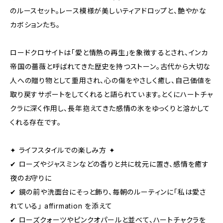
のルースセット。レース模様が美しいティアドロップと、艶やかな
カボションたち。
ロードクロサイトは「愛と情熱の再生」を象徴するとされ、インカ
帝国の薔薇と呼ばれてきた歴史を持つストーン。古代から大切な
人への贈り物として重用され、心の傷をやさしく癒し、自己価値を
取り戻すサポートをしてくれると語られています。とくにハートチャ
クラに深く作用し、長年抱えてきた感情の氷をゆっくりと溶かして
くれる存在です。
✦ ライフスタイルでの楽しみ方 ✦
✔ ローズやジャスミンなどの香りと共に枕元に置き、感情を癒す
夜のお守りに
✔ 鏡の前や洗面台にそっと飾り、毎朝のルーティンに「私は愛さ
れている」 affirmation を添えて
✔ ローズクォーツやピンクオパールと並べて、ハートチャクラを