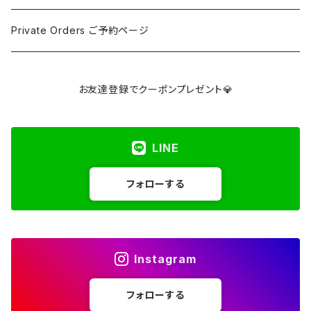
アパタイト
Pink / Purple
Palm 握り石
¥5001〜¥10000
SELF LOVE CARD/SEX TALK CARD
Private Orders ご予約ページ
アベンチュリン
Yellow / Beige / Brown
Clusters & Points クラスター・ポイント
¥10001〜¥30000
講座
お友達登録でクーポンプレゼント💎
アポフィライト
Blue / Green
Towers タワー
Over ¥30000
LINE
アマゾナイト
Gray / Black
Hearts ハート
フォローする
アメジスト
Spheres スフィア
アメグリーン
Freeforms フリーフォーム
Instagram
アメトリン
Others その他
フォローする