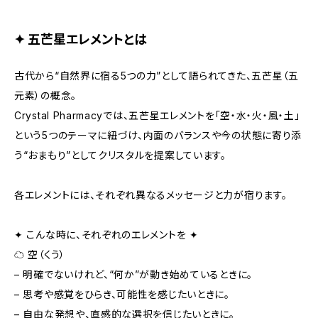
✦ 五芒星エレメントとは
古代から“自然界に宿る5つの力”として語られてきた、五芒星（五
元素）の概念。
Crystal Pharmacyでは、五芒星エレメントを「空・水・火・風・土」
という5つのテーマに紐づけ、内面のバランスや今の状態に寄り添
う“おまもり”としてクリスタルを提案しています。
各エレメントには、それぞれ異なるメッセージと力が宿ります。
✦ こんな時に、それぞれのエレメントを ✦
☁️ 空（くう）
– 明確でないけれど、“何か”が動き始めているときに。
– 思考や感覚をひらき、可能性を感じたいときに。
– 自由な発想や、直感的な選択を信じたいときに。