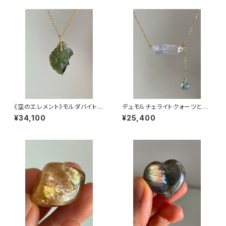
《空のエレメント》モルダバイトの
デュモルチェライトクォーツとブ
チャーム
ルージルコンの2wayネックレス
¥34,100
¥25,400
【Kauaʻi collection】