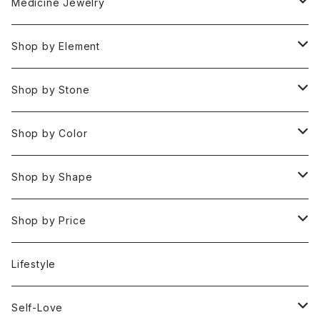
Medicine Jewelry
Pendant Charms
Shop by Element
Bracelets
Space 空(気づき,余白,真実）
Shop by Stone
Necklaces
Water 水(癒し,潤い,鎮静)
おみくじ
Shop by Color
Rings
Fire 火(情熱,勇気,希望)
アイオライト
Clear / White
Shop by Shape
Earrings
Air 風(思考,表現,循環)
アクアマリン
Gold
Rough 原石
Shop by Price
Keychain Charms & Accessories
Eart 土(グラウンディング,安定,現実)
アゲート
Silver
Tumbled タンブル
Under ¥3000
Lifestyle
Imported Collection
5 Element Set
アズライト
Red / Orange
Loose ルース
¥3001〜¥5000
Self-Love