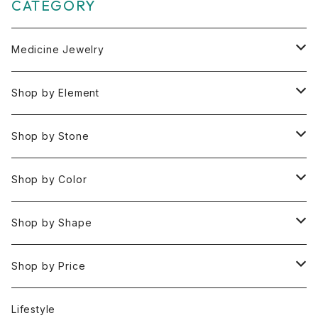
CATEGORY
Medicine Jewelry
Pendant Charms
Shop by Element
Bracelets
Space 空(気づき,余白,真実）
Shop by Stone
Necklaces
Water 水(癒し,潤い,鎮静)
おみくじ
Shop by Color
Rings
Fire 火(情熱,勇気,希望)
アイオライト
Clear / White
Shop by Shape
Earrings
Air 風(思考,表現,循環)
アクアマリン
Gold
Rough 原石
Shop by Price
Keychain Charms & Accessories
Eart 土(グラウンディング,安定,現実)
アゲート
Silver
Tumbled タンブル
Under ¥3000
Lifestyle