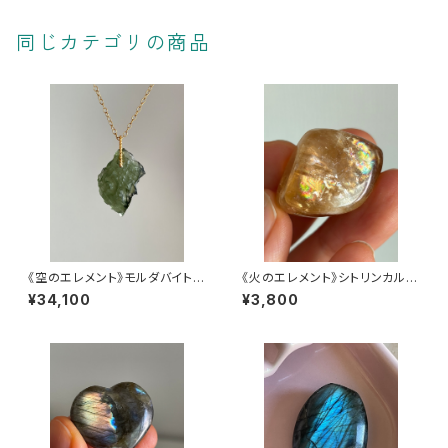
同じカテゴリの商品
《空のエレメント》モルダバイトの
《火のエレメント》シトリンカルサ
チャーム
イトのタンブル【ココロがホッと、
¥34,100
¥3,800
頭はスッキリ】