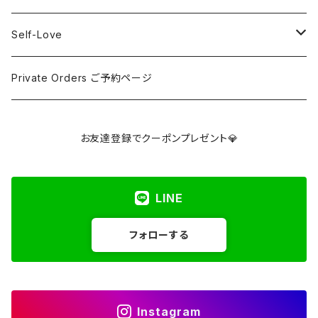
Imported Collection
5 Element Set
アズライト
Red / Orange
Loose ルース
¥3001〜¥5000
Self-Love
アパタイト
Pink / Purple
Palm 握り石
¥5001〜¥10000
SELF LOVE CARD/SEX TALK CARD
Private Orders ご予約ページ
アベンチュリン
Yellow / Beige / Brown
Clusters & Points クラスター・ポイント
¥10001〜¥30000
講座
お友達登録でクーポンプレゼント💎
アポフィライト
Blue / Green
Towers タワー
Over ¥30000
LINE
アマゾナイト
Gray / Black
Hearts ハート
フォローする
アメジスト
Spheres スフィア
アメグリーン
Freeforms フリーフォーム
Instagram